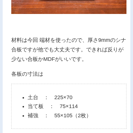
材料は
今回 端材を使ったので、厚さ9mmのシナ
合板ですが他でも大丈夫です。
できれば反りが
少ない合板かMDFがいいです。
各板の寸法は
土台 ： 225×70
当て板 ： 75×114
補強 ： 55×105（2枚）